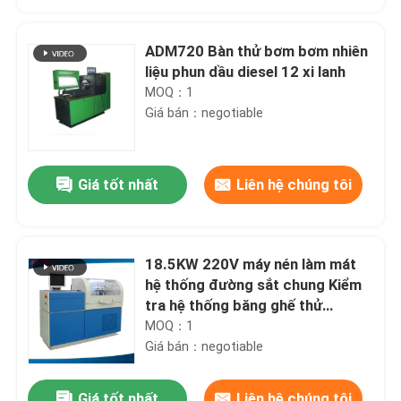
ADM720 Bàn thử bơm bơm nhiên
liệu phun dầu diesel 12 xi lanh
MOQ：1
Giá bán：negotiable
Giá tốt nhất
Liên hệ chúng tôi
18.5KW 220V máy nén làm mát
Nhà
hệ thống đường sắt chung Kiểm
tra hệ thống băng ghế thử
nghiệm giai đoạn 3
MOQ：1
Các sản phẩm
Giá bán：negotiable
Về chúng tôi
Giá tốt nhất
Liên hệ chúng tôi