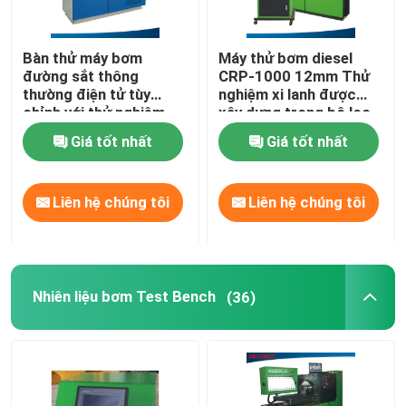
Bàn thử máy bơm
Máy thử bơm diesel
đường sắt thông
CRP-1000 12mm Thử
thường điện tử tùy
nghiệm xi lanh được
chỉnh với thử nghiệm
xây dựng trong bộ lọc
ống tiêm BOSCH /
dầu tùy chỉnh
Giá tốt nhất
Giá tốt nhất
DENSO / SIEMENS /
DELPHI
Liên hệ chúng tôi
Liên hệ chúng tôi
Nhiên liệu bơm Test Bench
(36)