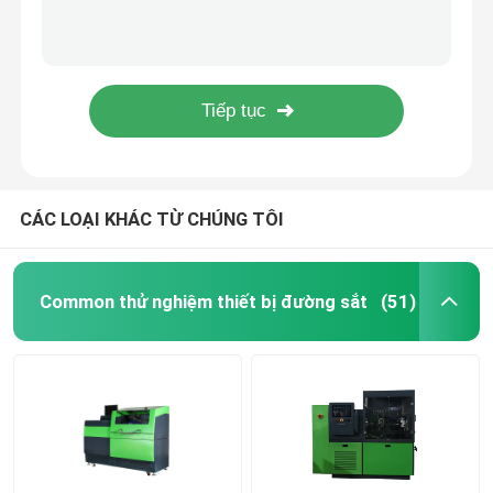
Tiếng phun đường sắt chung hiệu suất cao bền DENSO DLLA145P864 ISO
Động cơ diesel ống phun nhiên liệu đường sắt thông thường DLLA145P1049 / DLLA150P1053
Common Rail Cuốn Injector thử nghiệm
DLLA149P1724 Bosch Denso Common Rail Injector Nozzle cho máy bơm nhiên liệu P Series
Phụ tùng phụ tùng ống dẫn đường sắt chung cao tốc DLLA145P1024
Kiểm tra đường sắt bơm Common Bench
Điều trị nhiệt đen van đường sắt chung cho phụ tùng ô tô / động cơ diesel
Nhiên liệu bơm Test Bench
CÁC LOẠI KHÁC TỪ CHÚNG TÔI
Diesel Injector miếng chêm
Common thử nghiệm thiết bị đường sắt
(51)
Đường sắt phổ biến cụ Injector
Nozzle đường sắt thông thường
Công cụ đường sắt thông thường