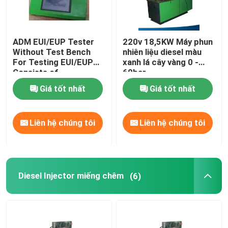
ADM EUI/EUP Tester
220v 18,5KW Máy phun
Without Test Bench
nhiên liệu diesel màu
For Testing EUI/EUP
xanh lá cây vàng 0 -
Consists of
60bar
Cambox&Controller&
Giá tốt nhất
Giá tốt nhất
Specific Accessories
(Điều kiểm tra EUI/EUP
của ADM không có
Liên hệ chúng tôi
Liên hệ chúng tôi
băng kiểm tra)
Diesel Injector miếng chêm
(6)