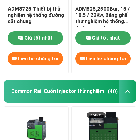
ADM8725 Thiết bị thử
ADM825,2500Bar, 15 /
Common Rail Van
nghiệm hệ thống đường
18,5 / 22Kw, Băng ghế
sắt chung
thử nghiệm hệ thống
đường ray chung
Đường sắt thông thường Kits Injector Sửa chữa
Giá tốt nhất
Giá tốt nhất
Phun nhiên liệu bơm pit tông
Liên hệ chúng tôi
Liên hệ chúng tôi
Nhiên liệu giao hàng Valve
Common Rail Cuốn Injector thử nghiệm
(40)
Nhiên liệu Injector Nozzle