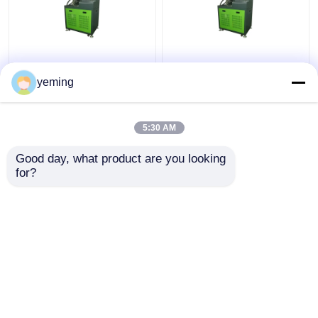
Băng thử nghiệm HEUI,
yeming
4KW, Thao tác trên
màn hình cảm ứng, in
kết quả thử nghiệm.
5:30 AM
Giá tốt nhất
Giá tốt nhất
Good day, what product are you looking 
for?
Liên hệ chúng tôi
Liên hệ chúng tôi
Xem thêm
Nhà
Về chúng
Liên hệ với chúng
Desktop
tôi
tôi
Site
Sơ đồ trang web
Privacy Policy