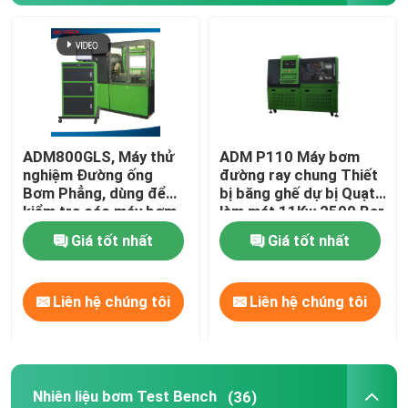
Common Rail Cuốn Injector thử nghiệm
Kiểm tra đường sắt bơm Common Bench
ADM800GLS, Máy thử
ADM P110 Máy bơm
Nhiên liệu bơm Test Bench
nghiệm Đường ống
đường ray chung Thiết
Bơm Phẳng, dùng để
bị băng ghế dự bị Quạt
kiểm tra các máy bơm
làm mát 11Kw 2500 Bar
Diesel Injector miếng chêm
đường sắt khác nhau,
Giá tốt nhất
Giá tốt nhất
đo bằng cốc
Đường sắt phổ biến cụ Injector
Liên hệ chúng tôi
Liên hệ chúng tôi
Nozzle đường sắt thông thường
Công cụ đường sắt thông thường
Nhiên liệu bơm Test Bench
(36)