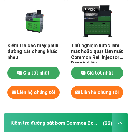
Tham quan nhà máy
Kiểm soát chất lượng
Kiểm tra các máy phun
Thử nghiệm nước làm
đường sắt chung khác
mát hoặc quạt làm mát
Liên hệ chúng tôi
nhau
Common Rail Injector
Bench 4 Kw
Giá tốt nhất
Giá tốt nhất
Tin tức
Các trường hợp
Liên hệ chúng tôi
Liên hệ chúng tôi
Yêu cầu báo giá
Kiểm tra đường sắt bơm Common Bench
(22)
Common thử nghiệm thiết bị đường sắt