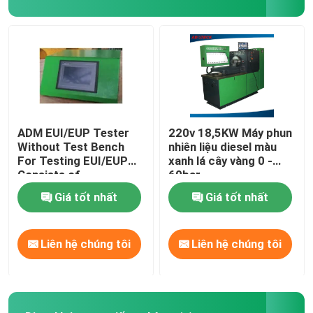
Common Rail Van
Đường sắt thông thường Kits Injector Sửa chữa
Phun nhiên liệu bơm pit tông
ADM EUI/EUP Tester
220v 18,5KW Máy phun
Without Test Bench
nhiên liệu diesel màu
For Testing EUI/EUP
xanh lá cây vàng 0 -
Nhiên liệu giao hàng Valve
Consists of
60bar
Cambox&Controller&
Giá tốt nhất
Giá tốt nhất
Specific Accessories
Nhiên liệu Injector Nozzle
(Điều kiểm tra EUI/EUP
của ADM không có
Liên hệ chúng tôi
Liên hệ chúng tôi
băng kiểm tra)